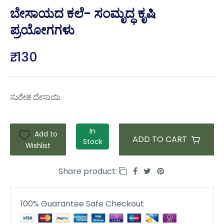
ಬೇಸಾಯದ ಕಲೆ- ಸಂಮೃದ್ಧ ಕೃಷಿ
ಪ್ರಯೋಗಗಳು
₹. 130
ಸುರೇಶ ದೇಸಾಯಿ
In
Add to
ADD TO CART
Stock
Wishlist
Share product:
100% Guarantee Safe Checkout