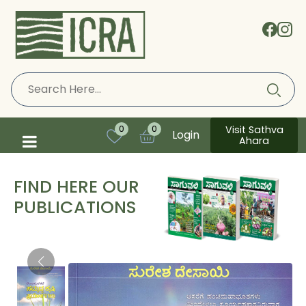
Visit Sathva
0
0
Login
Ahara
FIND HERE OUR
PUBLICATIONS