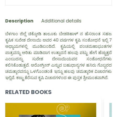
Description
Additional details
ಬೆಳಗಾಂ ಜಿಲ್ಲೆ ಚಿಕ್ಕೋಡಿ ತಾಲೂಕು ಬೇಡಕಿಹಾಳ್ ನ ಹೆಸರಾಂತ ಸಹಜ
ಕೃಷಿಕ ಸುರೇಶ ದೇಸಾಯಿ ಅವರ 40 ವರ್ಷಗಳ ಕೃಷಿ ಸಂಶೋಧನೆ ಇಲ್ಲಿ 7
ಅಧ್ಯಾಯಗಳಲ್ಲಿ ಮೂಡಿಬಂದಿದೆ. ಕೃಷಿಯಲ್ಲಿ ಪಂಚಮಹಾಭೂತಗಳ
ಪಾತ್ರವನ್ನು ಅರಿತು ಮಾಡಿದಾಗ ಉತ್ಪಾದನೆ ಹಲವು ಪಟ್ಟು ಹೇಗೆ ಹೆಚ್ಚುತ್ತದೆ
ಎಂಬುದನ್ನು ಸುರೇಶ ದೇಸಾಯಿಯವರ ಸಂಶೋಧನೆಗಳು
ಕಲಿಸಿಕೊಡುತ್ತವೆ. ಆರೋಗ್ರೀನ್ ಎನ್ನುವ ಬಹುಧಾನ್ಯಗಳ ಹಸಿರು ಗೊಬ್ಬರದ
ಚಮತ್ಕಾರವನ್ನೂ ಒಳಗೊಂಡಂತೆ ಇನ್ನೂ ಹಲವು ಚಮತ್ಕಾರಿಕ ವಿಚಾರಗಳು
ADD TO CART
ಇಲ್ಲಿವೆ. ಕಣ್ಣು ತೆರೆಸುವ ಕೃಷಿ ವಿಚಾರಗಳಿಂದ ಈ ಪುಸ್ತಕ ಶ್ರೀಮಂತವಾಗಿದೆ.
RELATED BOOKS